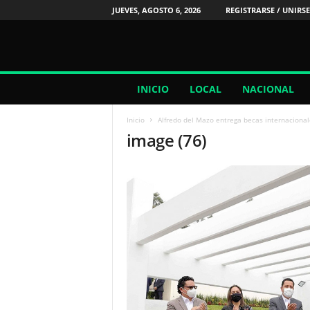
JUEVES, AGOSTO 6, 2026
REGISTRARSE / UNIRSE
2
INICIO
LOCAL
NACIONAL
4
/
Inicio
Alfredo del Mazo entrega becas internaciona
7
image (76)
N
o
t
i
c
i
a
s