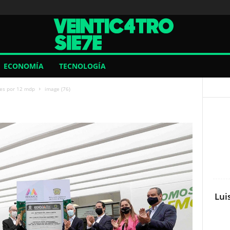
ECONOMÍA
TECNOLOGÍA
les por 12 mdp
image (76)
Lui