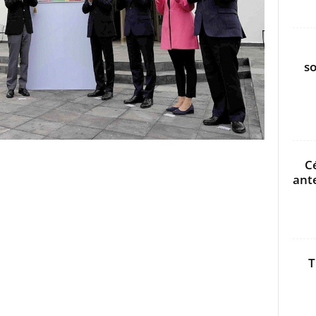
s
C
ant
T