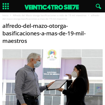
Inicio
Alfredo del Mazo otorga basificaciones a más de 19 mil maestros
alfredo-
del-mazo-otorga-basificaciones-a-mas-de-19-mil-maestros
alfredo-del-mazo-otorga-
basificaciones-a-mas-de-19-mil-
maestros