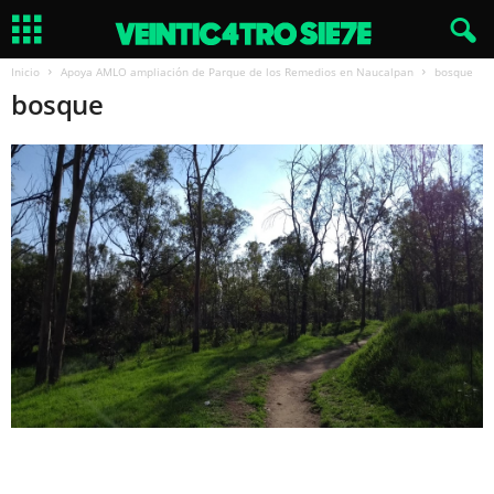
Inicio
Apoya AMLO ampliación de Parque de los Remedios en Naucalpan
bosque
bosque