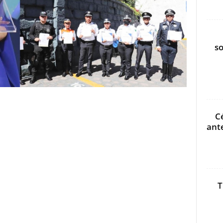
s
C
ant
T