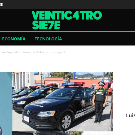
SE
ECONOMÍA
TECNOLOGÍA
lo en Segundo Informe de Gobierno
segu (3)
Lui