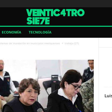
ECONOMÍA
TECNOLOGÍA
blemas de inundación en municipios mexiquenses
trabajo (27)
Lui