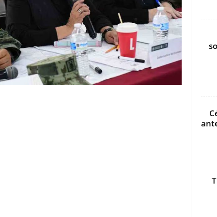
s
C
ant
T