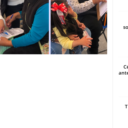
s
C
ant
T