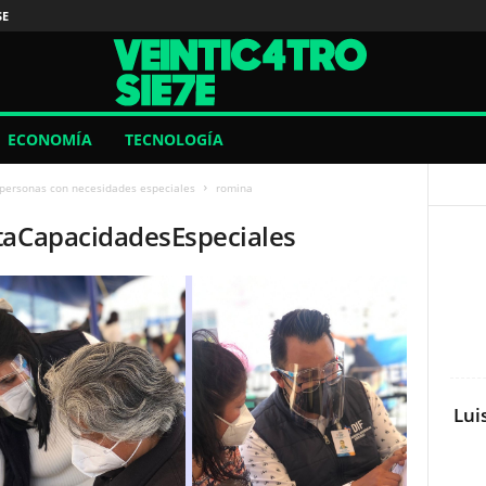
SE
ECONOMÍA
TECNOLOGÍA
 personas con necesidades especiales
romina
taCapacidadesEspeciales
Lui