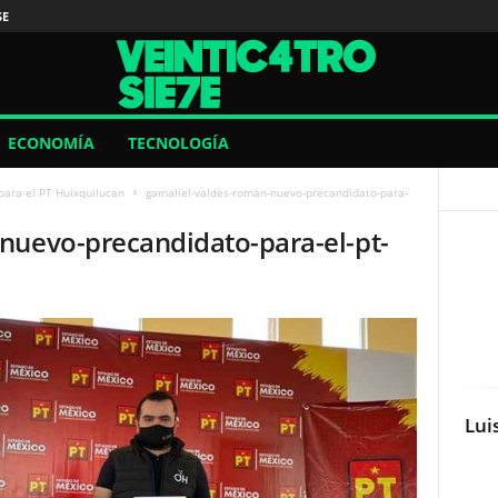
SE
ECONOMÍA
TECNOLOGÍA
ara el PT Huixquilucan
gamaliel-valdes-roman-nuevo-precandidato-para-
nuevo-precandidato-para-el-pt-
Lui