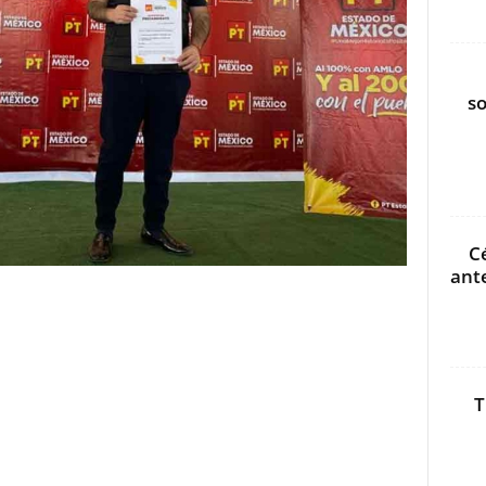
s
C
ant
T