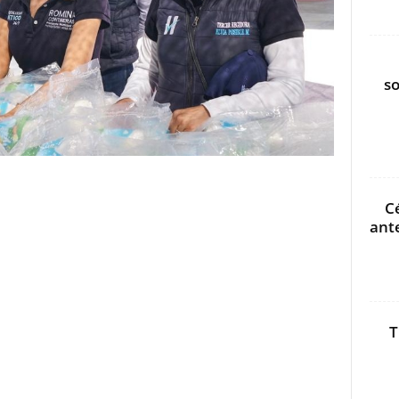
s
C
ant
T