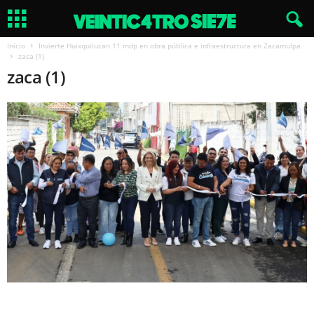
Inicio
Invierte Huixquilucan 11 mdp en obra pública e infraestructura en Zacamulpa
zaca (1)
zaca (1)