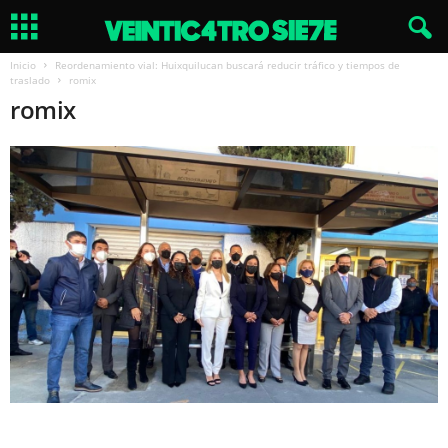
Inicio
Reordenamiento vial: Huixquilucan buscará reducir tráfico y tiempos de
traslado
romix
romix