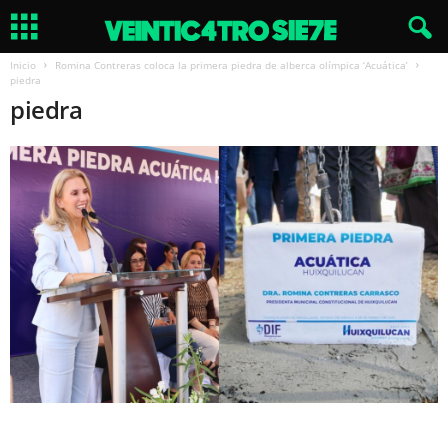
Inicio
Romina Contreras coloca la primera piedra de alberca olímpica ‘Acuática’
piedra
piedra