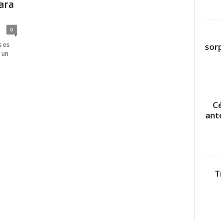
ara
0
sor
s es
 un
Cé
ant
T