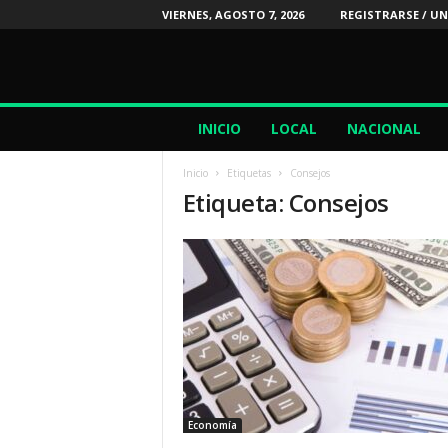
VIERNES, AGOSTO 7, 2026
REGISTRARSE / UN
2
INICIO
LOCAL
NACIONAL
4
/
Inicio
Etiquetas
Consejos
7
Etiqueta: Consejos
N
o
t
i
c
i
a
s
Economía