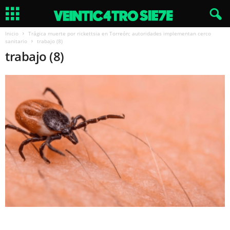
Inicio
Trágica muerte por rickettsia en Torreón; autoridades implementan cerco
sanitario
trabajo (8)
trabajo (8)