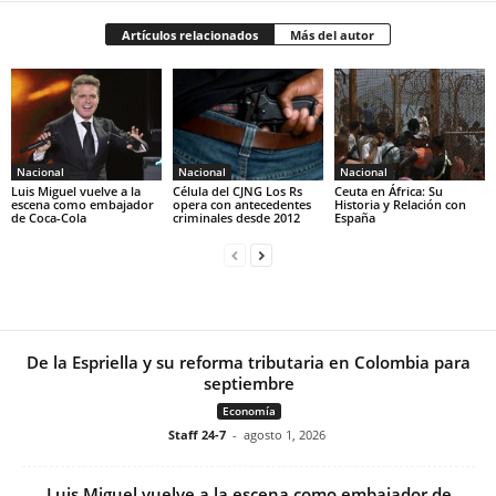
Artículos relacionados
Más del autor
Nacional
Nacional
Nacional
Luis Miguel vuelve a la
Célula del CJNG Los Rs
Ceuta en África: Su
escena como embajador
opera con antecedentes
Historia y Relación con
de Coca-Cola
criminales desde 2012
España
De la Espriella y su reforma tributaria en Colombia para
septiembre
Economía
Staff 24-7
-
agosto 1, 2026
Luis Miguel vuelve a la escena como embajador de