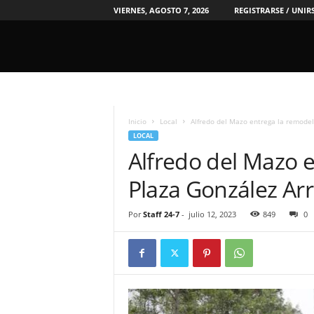
VIERNES, AGOSTO 7, 2026
REGISTRARSE / UNIR
2
4
/
Inicio
Local
Alfredo del Mazo entrega la remodel
7
LOCAL
N
Alfredo del Mazo 
o
t
Plaza González Arr
i
c
i
Por
Staff 24-7
-
julio 12, 2023
849
0
a
s