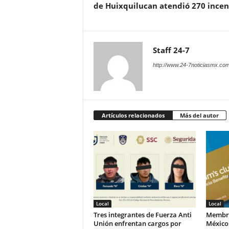
de Huixquilucan atendió 270 incen
Staff 24-7
http://www.24-7noticiasmx.com
Artículos relacionados
Más del autor
Local
Local
Tres integrantes de Fuerza Anti
Membre
Unión enfrentan cargos por
México 