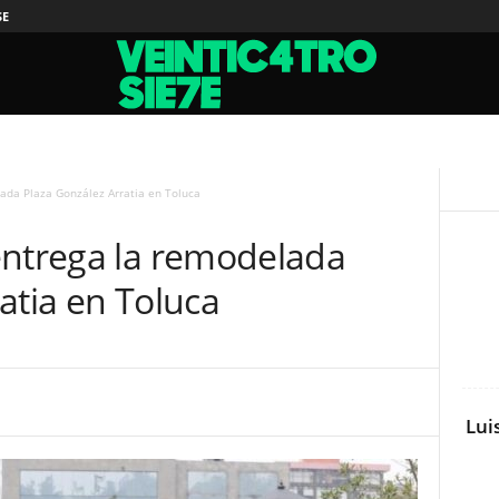
SE
ada Plaza González Arratia en Toluca
entrega la remodelada
atia en Toluca
Lui