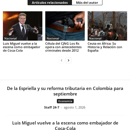
Artículos relacionados
Más del autor
Nacional
Nacional
Nacional
Luis Miguel vuelve a la
Célula del CJNG Los Rs
Ceuta en África: Su
escena como embajador
opera con antecedentes
Historia y Relación con
de Coca-Cola
criminales desde 2012
España
De la Espriella y su reforma tributaria en Colombia para
septiembre
Economía
Staff 24-7
-
agosto 1, 2026
Luis Miguel vuelve a la escena como embajador de
Coca-Cola