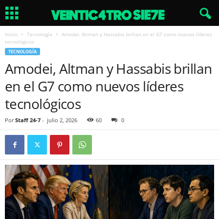
Inicio
Tecnología
Amodei, Altman y Hassabis brillan en el G7 como nuevos líderes
tecnológicos
TECNOLOGÍA
Amodei, Altman y Hassabis brillan
en el G7 como nuevos líderes
tecnológicos
Por
Staff 24-7
-
julio 2, 2026
60
0