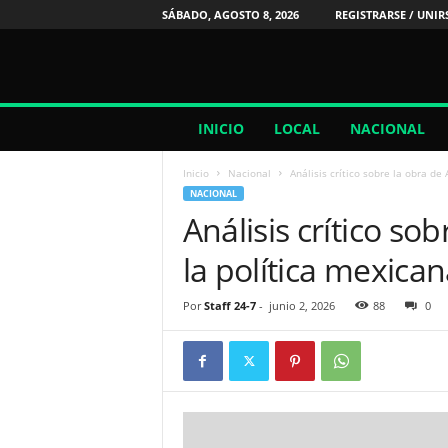
SÁBADO, AGOSTO 8, 2026
REGISTRARSE / UNIR
2
INICIO
LOCAL
NACIONAL
4
/
Inicio
Nacional
Análisis crítico sobre la obra de
7
NACIONAL
N
Análisis crítico so
o
t
la política mexica
i
c
i
Por
Staff 24-7
-
junio 2, 2026
88
0
a
s