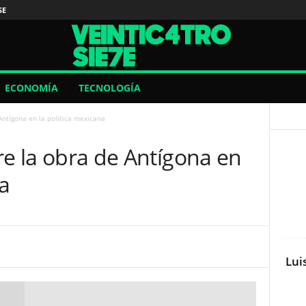
SE
ECONOMÍA
TECNOLOGÍA
 Antígona en la política mexicana
bre la obra de Antígona en
na
Lui