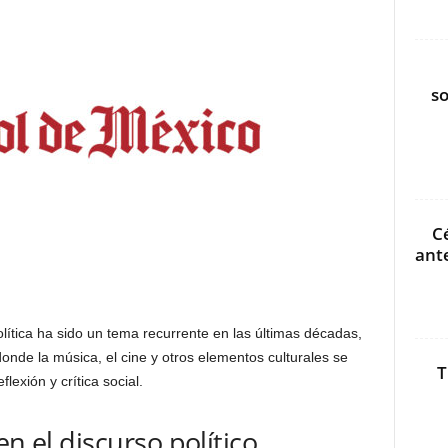
s
C
ant
política ha sido un tema recurrente en las últimas décadas,
nde la música, el cine y otros elementos culturales se
T
lexión y crítica social.
en el discurso político