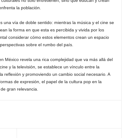
culturales no solo entretienen, sino que educan y crean
nfrenta la población.
es una vía de doble sentido: mientras la música y el cine se
ean la forma en que esta es percibida y vivida por los
ental considerar cómo estos elementos crean un espacio
 perspectivas sobre el rumbo del país.
 en México revela una rica complejidad que va más allá del
cine y la televisión, se establece un vínculo entre la
 a la reflexión y promoviendo un cambio social necesario. A
rmas de expresión, el papel de la cultura pop en la
 de gran relevancia.