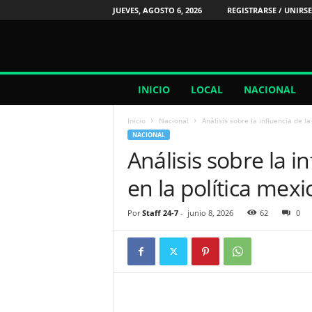
JUEVES, AGOSTO 6, 2026
REGISTRARSE / UNIRSE
2
INICIO
LOCAL
NACIONAL
4
/
Inicio
Nacional
Análisis sobre la influencia de l
7
NACIONAL
N
Análisis sobre la i
o
t
en la política mex
i
c
i
Por
Staff 24-7
-
junio 8, 2026
62
0
a
s