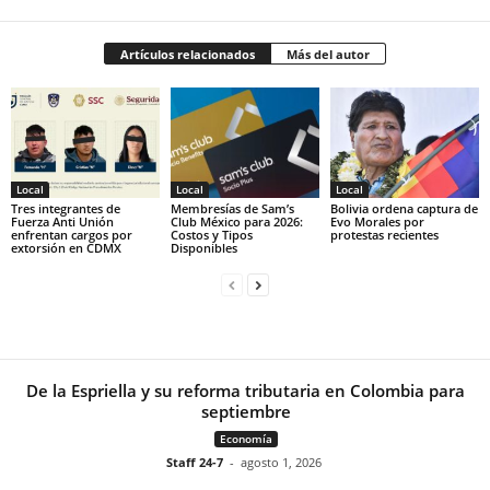
Artículos relacionados
Más del autor
Local
Local
Local
Tres integrantes de
Membresías de Sam’s
Bolivia ordena captura de
Fuerza Anti Unión
Club México para 2026:
Evo Morales por
enfrentan cargos por
Costos y Tipos
protestas recientes
extorsión en CDMX
Disponibles
De la Espriella y su reforma tributaria en Colombia para
septiembre
Economía
Staff 24-7
-
agosto 1, 2026