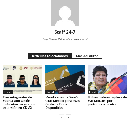
Staff 24-7
http://www.24-7noticiasmx.com/
Artículos relacionados
Más del autor
Local
Local
Local
Tres integrantes de
Membresías de Sam’s
Bolivia ordena captura de
Fuerza Anti Unión
Club México para 2026:
Evo Morales por
enfrentan cargos por
Costos y Tipos
protestas recientes
extorsión en CDMX
Disponibles