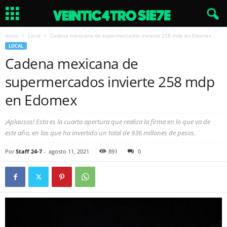
Inicio
Local
Cadena mexicana de supermercados invierte 258 mdp en Edomex
LOCAL
Cadena mexicana de
supermercados invierte 258 mdp
en Edomex
¡Aplausos! Esta es la cuarta apertura que realiza la firma en lo que va de
este año, en las que ha invertido un total de 936 millones de pesos.
Por
Staff 24-7
-
agosto 11, 2021
891
0