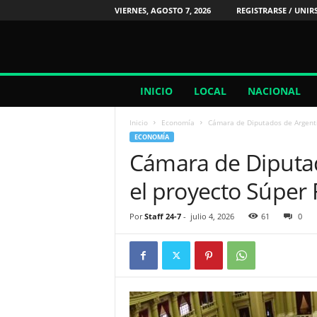
VIERNES, AGOSTO 7, 2026
REGISTRARSE / UNIR
2
INICIO
LOCAL
NACIONAL
4
/
Inicio
Economía
Cámara de Diputados de Argenti
7
ECONOMÍA
N
Cámara de Diputa
o
t
el proyecto Súper 
i
c
i
Por
Staff 24-7
-
julio 4, 2026
61
0
a
s