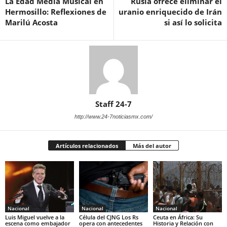
La Edad Media Musical en
Rusia ofrece eliminar el
Hermosillo: Reflexiones de
uranio enriquecido de Irán
Marilú Acosta
si así lo solicita
Staff 24-7
http://www.24-7noticiasmx.com/
Artículos relacionados
Más del autor
Nacional
Nacional
Nacional
Luis Miguel vuelve a la
Célula del CJNG Los Rs
Ceuta en África: Su
escena como embajador
opera con antecedentes
Historia y Relación con