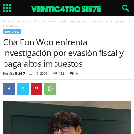
Inicio
Nacional
Cha Eun Woo enfrenta investigación por evasión fiscal y paga altos
impuestos
NACIONAL
Cha Eun Woo enfrenta
investigación por evasión fiscal y
paga altos impuestos
Por
Staff 24-7
-
abril 9, 2026
152
0