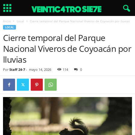
Inicio
Local
Cierre temporal del Parque Nacional Viveros de Coyoacán por lluvias
LOCAL
Cierre temporal del Parque
Nacional Viveros de Coyoacán por
lluvias
Por
Staff 24-7
-
mayo 14, 2026
114
0