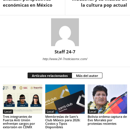
económicas en México
la cultura pop actual
Staff 24-7
http://www.24-7noticiasmx.com/
Artículos relacionados
Más del autor
Local
Local
Local
Tres integrantes de
Membresías de Sam’s
Bolivia ordena captura de
Fuerza Anti Unión
Club México para 2026:
Evo Morales por
enfrentan cargos por
Costos y Tipos
protestas recientes
extorsión en CDMX
Disponibles