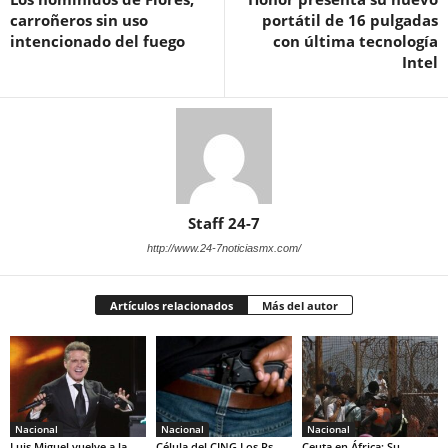
carroñeros sin uso
portátil de 16 pulgadas
intencionado del fuego
con última tecnología
Intel
Staff 24-7
http://www.24-7noticiasmx.com/
Artículos relacionados
Más del autor
Nacional
Nacional
Nacional
Luis Miguel vuelve a la
Célula del CJNG Los Rs
Ceuta en África: Su