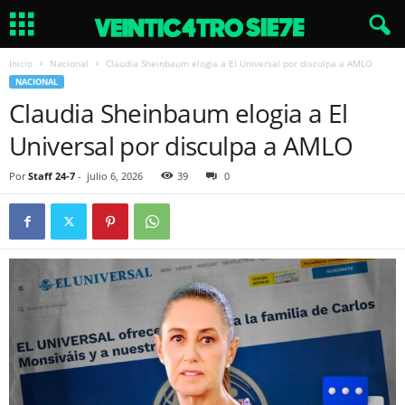
Inicio
Nacional
Claudia Sheinbaum elogia a El Universal por disculpa a AMLO
NACIONAL
Claudia Sheinbaum elogia a El
Universal por disculpa a AMLO
Por
Staff 24-7
-
julio 6, 2026
39
0