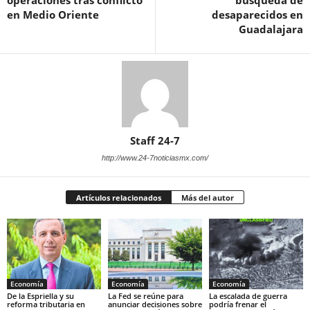
operaciones tras conflicto
búsqueda de
en Medio Oriente
desaparecidos en
Guadalajara
Staff 24-7
http://www.24-7noticiasmx.com/
Artículos relacionados
Más del autor
Economía
Economía
Economía
De la Espriella y su
La Fed se reúne para
La escalada de guerra
reforma tributaria en
anunciar decisiones sobre
podría frenar el