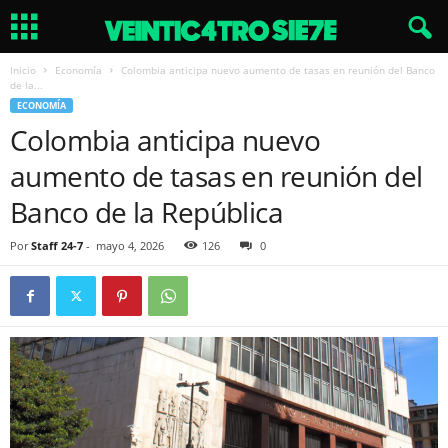
Inicio
Economía
Colombia anticipa nuevo aumento de tasas en reunión del Banco
de la...
ECONOMÍA
Colombia anticipa nuevo
aumento de tasas en reunión del
Banco de la República
Por
Staff 24-7
-
mayo 4, 2026
126
0