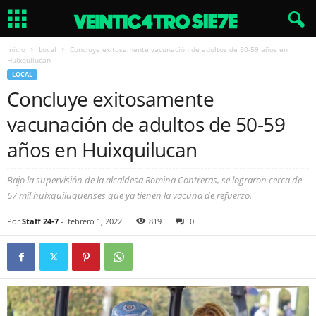
Inicio
Local
Concluye exitosamente vacunación de adultos de 50-59 años en
Huixquilucan
LOCAL
Concluye exitosamente
vacunación de adultos de 50-59
años en Huixquilucan
Bajo la supervisión de la alcaldesa Romina Contreras, se lograron cerca de
67 mil huixquiluquenses que ya tienen la vacuna de refuerzo.
Por
Staff 24-7
-
febrero 1, 2022
819
0