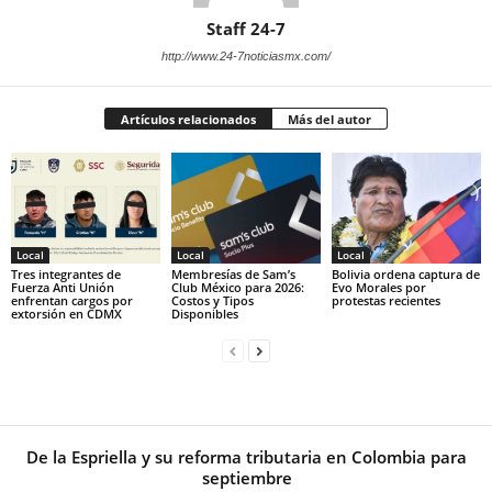
Staff 24-7
http://www.24-7noticiasmx.com/
Artículos relacionados
Más del autor
Local
Local
Local
Tres integrantes de
Membresías de Sam’s
Bolivia ordena captura de
Fuerza Anti Unión
Club México para 2026:
Evo Morales por
enfrentan cargos por
Costos y Tipos
protestas recientes
extorsión en CDMX
Disponibles
De la Espriella y su reforma tributaria en Colombia para
septiembre