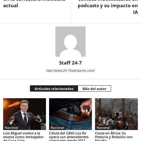
actual
podcasts y su impacto en
IA
Staff 24-7
http://www.24-7noticiasmx.com/
Artículos relacionados
Más del autor
Nacional
Nacional
Nacional
Luis Miguel vuelve a la
Célula del CJNG Los Rs
Ceuta en África: Su
escena como embajador
opera con antecedentes
Historia y Relación con
de Coca-Cola
criminales desde 2012
España