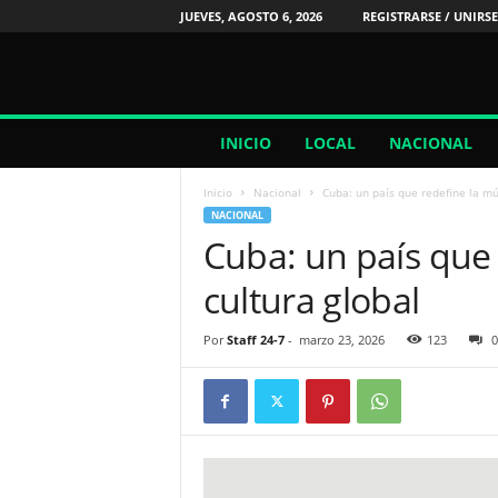
JUEVES, AGOSTO 6, 2026
REGISTRARSE / UNIRSE
2
INICIO
LOCAL
NACIONAL
4
/
Inicio
Nacional
Cuba: un país que redefine la mús
7
NACIONAL
N
Cuba: un país que 
o
t
cultura global
i
c
i
Por
Staff 24-7
-
marzo 23, 2026
123
0
a
s