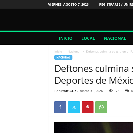
VIERNES, AGOSTO 7, 2026
REGISTRARSE / UNIR
2
INICIO
LOCAL
NACIONAL
4
/
Inicio
Nacional
Deftones culmina su gira en el P
7
NACIONAL
N
Deftones culmina s
o
t
Deportes de Méxi
i
c
i
Por
Staff 24-7
-
marzo 31, 2026
176
0
a
s