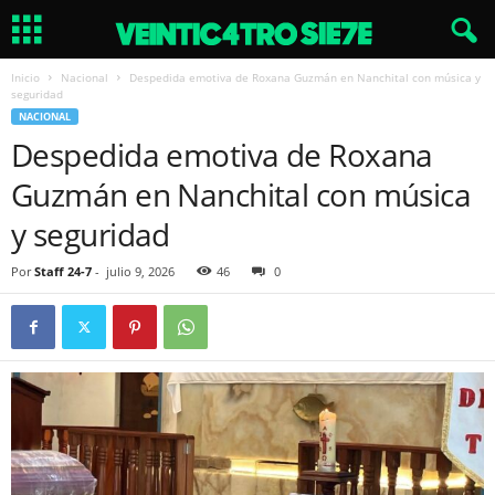
Inicio
Nacional
Despedida emotiva de Roxana Guzmán en Nanchital con música y
seguridad
NACIONAL
Despedida emotiva de Roxana
Guzmán en Nanchital con música
y seguridad
Por
Staff 24-7
-
julio 9, 2026
46
0