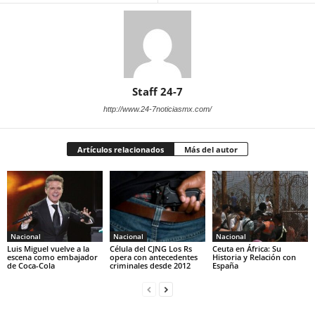
Staff 24-7
http://www.24-7noticiasmx.com/
Artículos relacionados
Más del autor
Nacional
Nacional
Nacional
Luis Miguel vuelve a la
Célula del CJNG Los Rs
Ceuta en África: Su
escena como embajador
opera con antecedentes
Historia y Relación con
de Coca-Cola
criminales desde 2012
España