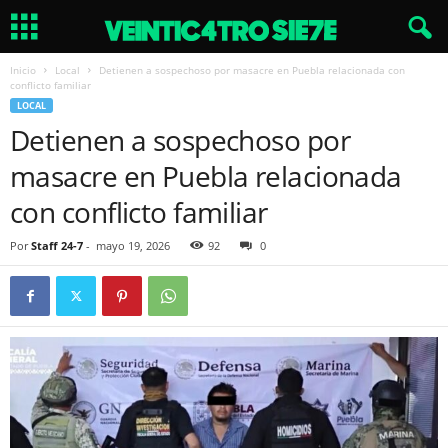
Inicio
Local
Detienen a sospechoso por masacre en Puebla relacionada con
conflicto familiar
LOCAL
Detienen a sospechoso por
masacre en Puebla relacionada
con conflicto familiar
Por
Staff 24-7
-
mayo 19, 2026
92
0