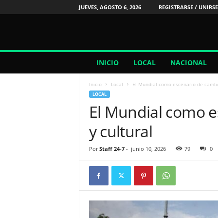
JUEVES, AGOSTO 6, 2026
REGISTRARSE / UNIRSE
2
INICIO
LOCAL
NACIONAL
4
/
Inicio
Local
El Mundial como escenario de cambio
7
LOCAL
N
El Mundial como e
o
t
y cultural
i
c
i
Por
Staff 24-7
-
junio 10, 2026
79
0
a
s