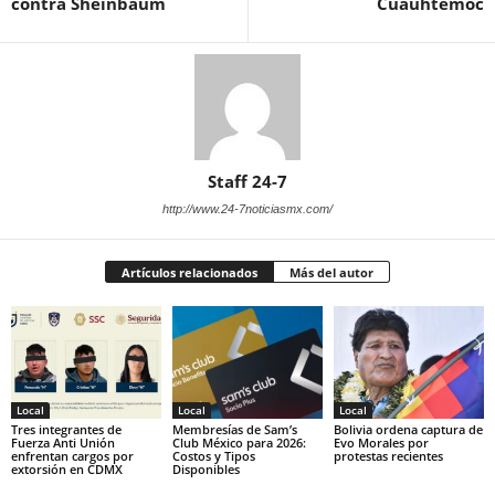
contra Sheinbaum
Cuauhtémoc
Staff 24-7
http://www.24-7noticiasmx.com/
Artículos relacionados
Más del autor
Local
Local
Local
Tres integrantes de
Membresías de Sam’s
Bolivia ordena captura de
Fuerza Anti Unión
Club México para 2026:
Evo Morales por
enfrentan cargos por
Costos y Tipos
protestas recientes
extorsión en CDMX
Disponibles