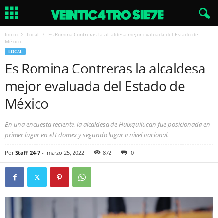
Inicio
Local
Es Romina Contreras la alcaldesa mejor evaluada del Estado de
México
LOCAL
Es Romina Contreras la alcaldesa
mejor evaluada del Estado de
México
En una encuesta reciente, la alcaldesa de Huixquilucan fue posicionada en
primer lugar en el Edomex y segundo lugar a nivel nacional.
Por
Staff 24-7
-
marzo 25, 2022
872
0