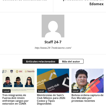
Edomex
Staff 24-7
http://www.24-7noticiasmx.com/
Artículos relacionados
Más del autor
Local
Local
Local
Tres integrantes de
Membresías de Sam’s
Bolivia ordena captura de
Fuerza Anti Unión
Club México para 2026:
Evo Morales por
enfrentan cargos por
Costos y Tipos
protestas recientes
extorsión en CDMX
Disponibles