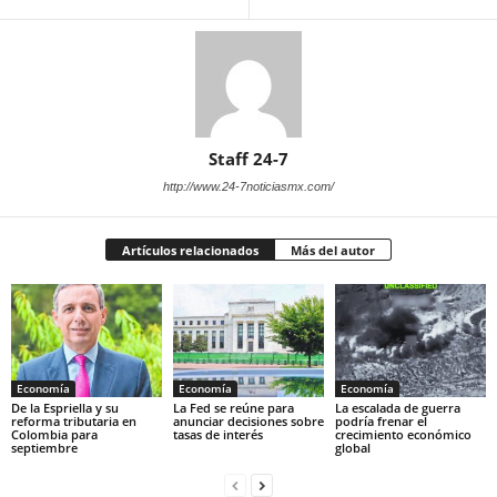
Staff 24-7
http://www.24-7noticiasmx.com/
Artículos relacionados
Más del autor
Economía
Economía
Economía
De la Espriella y su
La Fed se reúne para
La escalada de guerra
reforma tributaria en
anunciar decisiones sobre
podría frenar el
Colombia para
tasas de interés
crecimiento económico
septiembre
global