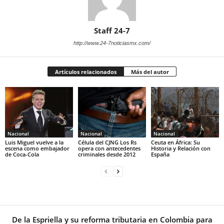
Staff 24-7
http://www.24-7noticiasmx.com/
Artículos relacionados
Más del autor
Nacional
Nacional
Nacional
Luis Miguel vuelve a la
Célula del CJNG Los Rs
Ceuta en África: Su
escena como embajador
opera con antecedentes
Historia y Relación con
de Coca-Cola
criminales desde 2012
España
De la Espriella y su reforma tributaria en Colombia para