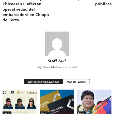
Chicoasén II afectan
públicas
operatividad del
embarcadero en Chiapa
de Corzo
Staff 24-7
http://www.24-7noticiasmx.com/
Artículos relacionados
Más del autor
Local
Local
Local