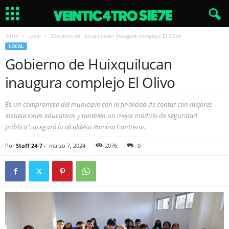
Inicio
Local
Gobierno de Huixquilucan inaugura complejo El Olivo
LOCAL
Gobierno de Huixquilucan
inaugura complejo El Olivo
Es un compromiso del municipio con la finalidad de contar con mejores
instalaciones educativas y también un mejor módulo de seguridad
pública", aseguró la alcaldesa Romina Contreras.
Por
Staff 24-7
-
marzo 7, 2024
2076
0