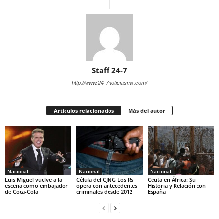
Staff 24-7
http://www.24-7noticiasmx.com/
Artículos relacionados
Más del autor
Nacional
Nacional
Nacional
Luis Miguel vuelve a la
Célula del CJNG Los Rs
Ceuta en África: Su
escena como embajador
opera con antecedentes
Historia y Relación con
de Coca-Cola
criminales desde 2012
España