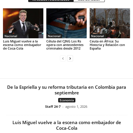
Nacional
Nacional
Nacional
Luis Miguel vuelve a la
Célula del CJNG Los Rs
Ceuta en África: Su
escena como embajador
opera con antecedentes
Historia y Relación con
de Coca-Cola
criminales desde 2012
España
De la Espriella y su reforma tributaria en Colombia para
septiembre
Economía
Staff 24-7
-
agosto 1, 2026
Luis Miguel vuelve a la escena como embajador de
Coca-Cola