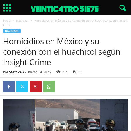
Inicio
Nacional
Homicidios en México y su conexión con el huachicol según Insight
Crime
NACIONAL
Homicidios en México y su
conexión con el huachicol según
Insight Crime
Por
Staff 24-7
-
marzo 14, 2026
192
0