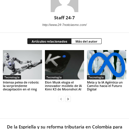
Staff 24-7
http://www.24-7noticiasmx.com/
Artículos relacionados
Más del autor
Tecnología
Tecnología
Tecnología
Intensa pelea de robots:
Elon Musk elogia el
Meta y la IA Agéntica un
la sorprendente
innovador modelo de IA
Camino hacia el Futuro
decapitación en el ring
Kimi K3 de Moonshot AI
Digital
De la Espriella y su reforma tributaria en Colombia para