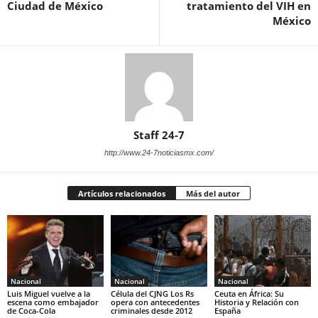
Ciudad de México
tratamiento del VIH en
México
Staff 24-7
http://www.24-7noticiasmx.com/
Artículos relacionados
Más del autor
Nacional
Nacional
Nacional
Luis Miguel vuelve a la
Célula del CJNG Los Rs
Ceuta en África: Su
escena como embajador
opera con antecedentes
Historia y Relación con
de Coca-Cola
criminales desde 2012
España