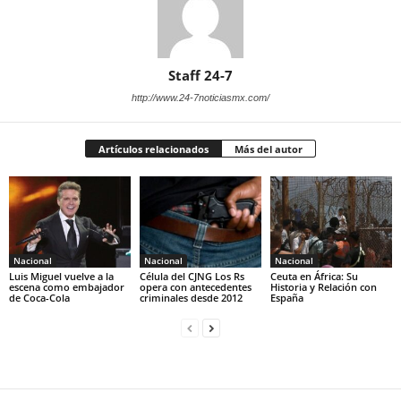
Staff 24-7
http://www.24-7noticiasmx.com/
Artículos relacionados
Más del autor
Nacional
Nacional
Nacional
Luis Miguel vuelve a la
Célula del CJNG Los Rs
Ceuta en África: Su
escena como embajador
opera con antecedentes
Historia y Relación con
de Coca-Cola
criminales desde 2012
España