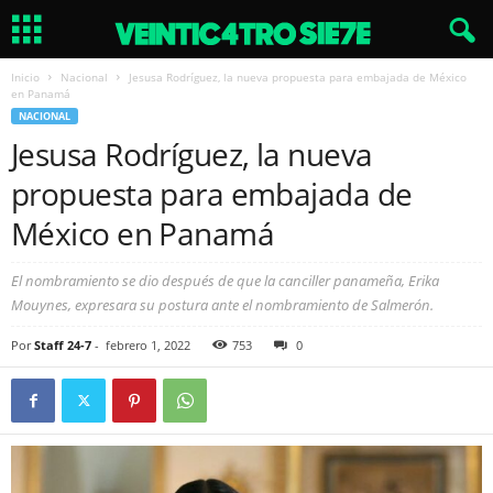
Inicio
Nacional
Jesusa Rodríguez, la nueva propuesta para embajada de México
en Panamá
NACIONAL
Jesusa Rodríguez, la nueva
propuesta para embajada de
México en Panamá
El nombramiento se dio después de que la canciller panameña, Erika
Mouynes, expresara su postura ante el nombramiento de Salmerón.
Por
Staff 24-7
-
febrero 1, 2022
753
0