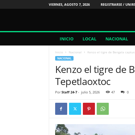
VIERNES, AGOSTO 7, 2026
REGISTRARSE / UNIR
2
INICIO
LOCAL
NACIONAL
4
/
Inicio
Nacional
Kenzo el tigre de Bengala captur
7
NACIONAL
N
Kenzo el tigre de 
o
t
Tepetlaoxtoc
i
c
i
Por
Staff 24-7
-
julio 5, 2026
47
0
a
s