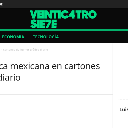
SE
ECONOMÍA
TECNOLOGÍA
en cartones de humor gráfico diario
tica mexicana en cartones
iario
Lui