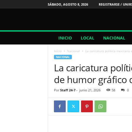
SÁBADO, AGOSTO 8, 2026
REGISTRARSE / UNIR
2
INICIO
LOCAL
NACIONAL
4
/
Inicio
Nacional
La caricatura política mexicana 
7
NACIONAL
N
La caricatura polí
o
t
de humor gráfico d
i
c
i
Por
Staff 24-7
-
junio 21, 2026
58
0
a
s