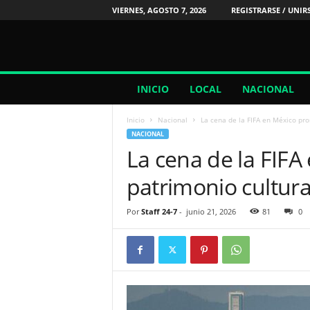
VIERNES, AGOSTO 7, 2026
REGISTRARSE / UNIR
2
INICIO
LOCAL
NACIONAL
4
/
Inicio
Nacional
La cena de la FIFA en México pro
7
NACIONAL
N
La cena de la FIF
o
t
patrimonio cultura
i
c
i
Por
Staff 24-7
-
junio 21, 2026
81
0
a
s