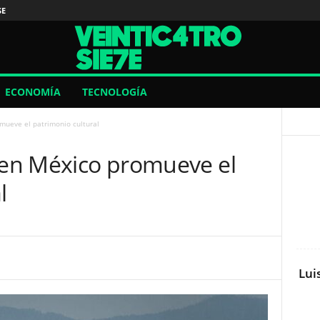
SE
ECONOMÍA
TECNOLOGÍA
mueve el patrimonio cultural
A en México promueve el
l
Lui