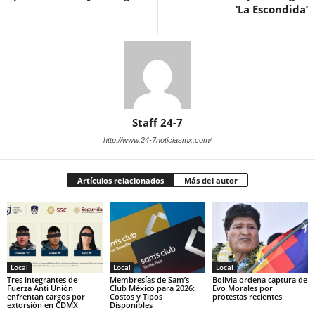
‘La Escondida’
Staff 24-7
http://www.24-7noticiasmx.com/
Artículos relacionados
Más del autor
Local
Local
Local
Tres integrantes de
Membresías de Sam’s
Bolivia ordena captura de
Fuerza Anti Unión
Club México para 2026:
Evo Morales por
enfrentan cargos por
Costos y Tipos
protestas recientes
extorsión en CDMX
Disponibles