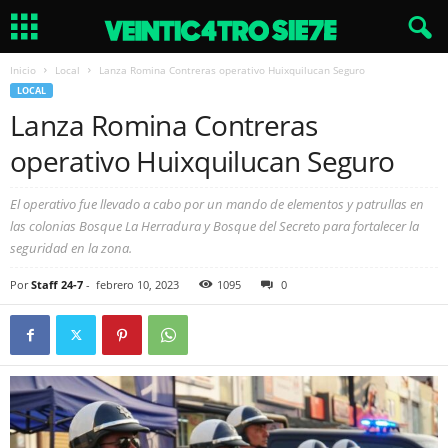
Inicio
Local
Lanza Romina Contreras operativo Huixquilucan Seguro
LOCAL
Lanza Romina Contreras
operativo Huixquilucan Seguro
El operativo fue llevado a cabo por un mando de elementos y patrullas en
las colonias Bosque La Herradura y Bosque del Secreto para fortalecer la
seguridad en la zona.
Por
Staff 24-7
-
febrero 10, 2023
1095
0