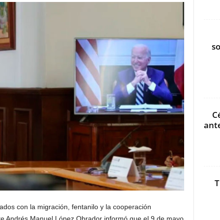
s
C
ant
T
ados con la migración, fentanilo y la cooperación
ente Andrés Manuel López Obrador informó que el 9 de mayo