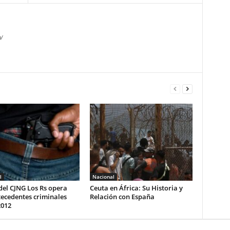
/
l
Nacional
del CJNG Los Rs opera
Ceuta en África: Su Historia y
ecedentes criminales
Relación con España
2012