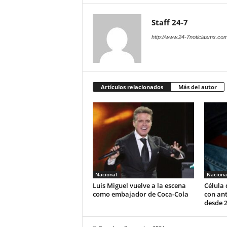
Staff 24-7
http://www.24-7noticiasmx.com
Artículos relacionados
Más del autor
Nacional
Naciona
Luis Miguel vuelve a la escena
Célula 
como embajador de Coca-Cola
con ant
desde 