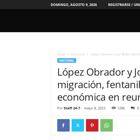
DOMINGO, AGOSTO 9, 2026
REGISTRARSE / UN
2
4
/
Inicio
Nacional
López Obrador y Joe Biden abord
7
NACIONAL
N
López Obrador y J
o
t
migración, fentani
i
c
económica en reun
i
a
s
Por
Staff 24-7
-
mayo 8, 2023
1296
0