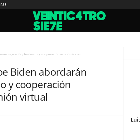
IRSE
arán migración, fentanilo y cooperación económica en...
oe Biden abordarán
lo y cooperación
ión virtual
Lui