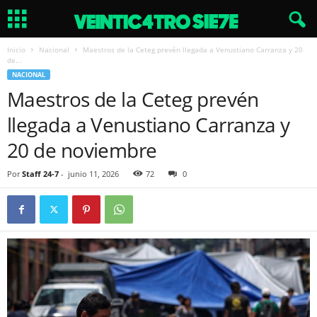
Inicio
Nacional
Maestros de la Ceteg prevén llegada a Venustiano Carranza y 20
de...
NACIONAL
Maestros de la Ceteg prevén
llegada a Venustiano Carranza y
20 de noviembre
Por
Staff 24-7
-
junio 11, 2026
72
0