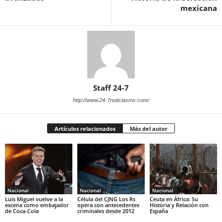
mexicana
Staff 24-7
http://www.24-7noticiasmx.com/
Artículos relacionados
Más del autor
Nacional
Nacional
Nacional
Luis Miguel vuelve a la
Célula del CJNG Los Rs
Ceuta en África: Su
escena como embajador
opera con antecedentes
Historia y Relación con
de Coca-Cola
criminales desde 2012
España