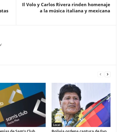
Il Volo y Carlos Rivera rinden homenaje
stas
a la música italiana y mexicana
/
Local
sías de Sam’s Club
Bolivia ordena captura de Evo